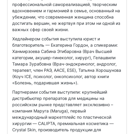
профессиональной самореализацией, творческим
вдохновением и гармонией в семье, основанный на
убеждении, что современная женщина способна
достигать вершин, не жертвуя при этом ни одной из
важных сфер своей жизни.
Хедлайнером события выступила юрист и
благотворитель — Екатерина Гордон, а спикерами:
Ханмирзоева Сабина Этибаровна (Врач Высшей
категории, акушер-гинеколог, хирург), Гелашвили
Тамара Зурабовна (Врач-эндокринолог, андролог,
терапевт, член РАЭ, ААСЕ, ESE), Татьяна Хорошунова
(Коуч ICE, психолог, онкопсихолог, автор книги
«Болезнь, подарившая жизнь»).
Партнерами события выступили: крупнейший
дистрибьютер препаратов для медицины на
российском рынке представляет эксклюзивно –
компания Маруга (Maruga), первый
международный маркетплейс по пластической
хирургии — CALIPTA, премиальная косметика —
Crystal Skin, производитель продукции для