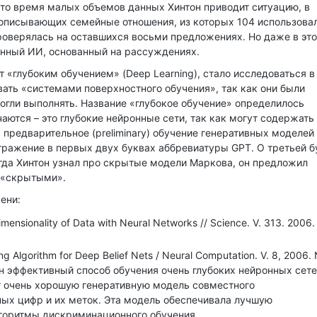
 то время малых объемов данных Хинтон приводит ситуацию, в
, описывающих семейные отношения, из которых 104 использова
 проверялась на оставшихся восьми предложениях. Но даже в эт
онный ИИ, основанный на рассуждениях.
ют «глубоким обучением» (Deep Learning), стало исследоваться в
ть «системами поверхностного обучения», так как они были
огли выполнять. Название «глубокое обучение» определилось
аются – это глубокие нейронные сети, так как могут содержать
 предварительное (preliminary) обучение генеративных моделей 
отражение в первых двух буквах аббревиатуры GPT. О третьей б
огда Хинтон узнал про скрытые модели Маркова, он предложил
ь «скрытыми».
ени:
imensionality of Data with Neural Networks // Science. V. 313. 2006.
ing Algorithm for Deep Belief Nets / Neural Computation. V. 8, 2006. 
ен эффективный способ обучения очень глубоких нейронных сете
т очень хорошую генеративную модель совместного
ых цифр и их меток. Эта модель обеспечивала лучшую
горитмы дискриминационного обучения.