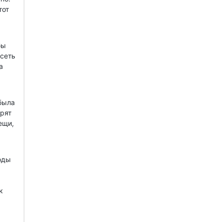
тот
бы
 сеть
а
 была
орят
ещи,
оды
к