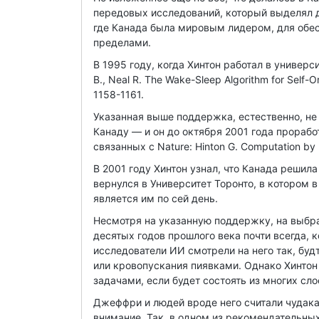
передовых исследований, который выделял 
где Канада была мировым лидером, для обесп
пределами.
В 1995 году, когда Хинтон работал в университ
B., Neal R. The Wake-Sleep Algorithm for Self-O
1158-1161.
Указанная выше поддержка, естественно, не
Канаду — и он до октября 2001 года прорабо
связанных с Nature: Hinton G. Computation by n
В 2001 году Хинтон узнал, что Канада решил
вернулся в Университет Торонто, в котором в
является им по сей день.
Несмотря на указанную поддержку, на выбра
десятых годов прошлого века почти всегда, 
исследователи ИИ смотрели на него так, буд
или кровопускания пиявками. Однако Хинтон
задачами, если будет состоять из многих сло
Джеффри и людей вроде него считали чудака
внимание. Так, в одном из рекомендательных