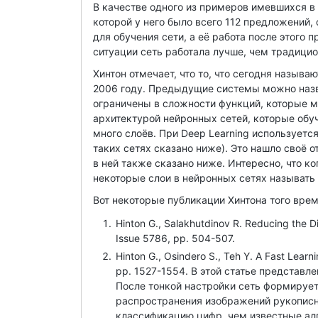
В качестве одного из примеров имевшихся в
которой у него было всего 112 предложений
для обучения сети, а её работа после этого
ситуации сеть работала лучше, чем традици
Хинтон отмечает, что то, что сегодня называ
2006 году. Предыдущие системы можно назва
ограничены в сложности функций, которые м
архитектурой нейронных сетей, которые обуч
много слоёв. При Deep Learning используется
таких сетях сказано ниже). Это нашло своё 
в ней также сказано ниже. Интересно, что к
некоторые слои в нейронных сетях называт
Вот некоторые публикации Хинтона того врем
Hinton G., Salakhutdinov R. Reducing the D
Issue 5786, pp. 504-507.
Hinton G., Osindero S., Teh Y. A Fast Learn
pp. 1527-1554. В этой статье представл
После тонкой настройки сеть формируе
распространения изображений рукописн
классификацию цифр, чем известные ал