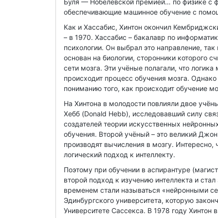
Буля — Нобелевской премией… по физике с 
обеспечивающие машинное обучение с помо
Как и Хассабис, Хинтон окончил Кембриджск
– в 1970. Хассабис – бакалавр по информати
психологии. Он выбрал это направление, так
основан на биологии, сторонники которого сч
сети мозга. Эти учёные полагали, что логика
происходит процесс обучения мозга. Однако 
пониманию того, как происходит обучение мо
На Хинтона в молодости повлияли двое учёны
Хебб (Donald Hebb), исследовавший силу свя
создателей теории искусственных нейронных
обучения. Второй учёный – это великий Джон
производят вычисления в мозгу. Интересно, ч
логический подход к интеллекту.
Поэтому при обучении в аспирантуре (магист
второй подход к изучению интеллекта и ста
временем стали называться «нейронными сетя
Эдинбургского университета, которую закончи
Университете Сассекса. В 1978 году Хинтон 