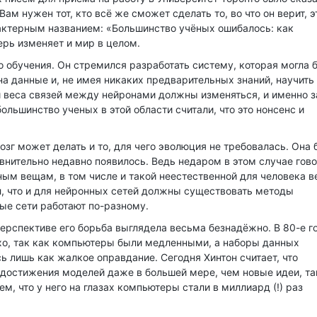
 Вам нужен тот, кто всё же сможет сделать то, во что он верит, э
рактерным названием: «Большинство учёных ошибалось: как
ерь изменяет и мир в целом.
 обучения. Он стремился разработать систему, которая могла 
на данные и, не имея никаких предварительных знаний, научить
ети веса связей между нейронами должны изменяться, и именно з
большинство ученых в этой области считали, что это нонсенс и
мозг может делать и то, для чего эволюция не требовалась. Она
авнительно недавно появилось. Ведь недаром в этом случае гов
ным вещам, в том числе и такой неестественной для человека в
л, что и для нейронных сетей должны существовать методы
ные сети работают по-разному.
 перспективе его борьба выглядела весьма безнадёжно. В 80-е г
хо, так как компьютеры были медленными, а наборы данных
 лишь как жалкое оправдание. Сегодня Хинтон считает, что
достижения моделей даже в большей мере, чем новые идеи, та
ем, что у него на глазах компьютеры стали в миллиард (!) раз