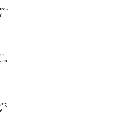
лись
ой
(о
укве
№ 7,
й.