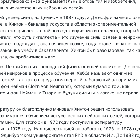
формулировкой «за фундаментальные открытия и изобретения,
щью искусственных нейронных сетей».
ий университет, но Демис – в 1997 году, а Джеффри намного ра
ке, а Хинтон – бакалавр искусств в области экспериментальной
 как его привлёк второй подход к изучению интеллекта, который
итали, что суть интеллекта – это изучение силы связей в нейрон
 может подождать, она появится позже, когда станет понятно, ка
закончив учёбу в бакалавриате, Хинтон был разочарован, так ка
зга, он приблизился мало.
х. Первый из них – канадский физиолог и нейропсихолог Донал
зей нейронов в процессе обучения. Хебба называют одним из
 сетей, так как он предложил первый работающий алгоритм их
 фон Нейман (John von Neumann), который думал о том, как
то и фон Нейман, и Тьюринг, будучи сильны в логике, не верили 
ратуру он благополучно миновал) Хинтон решил использовать
л заниматься обучением искусственных нейронных сетей, которы
ми». Для этого он в 1972 году поступил в аспирантуру
л в 1975 году. Над диссертацией он работал с 1976 по 1978 год
в Эдинбургском университете стал PhD в области ИИ. До 1982 г