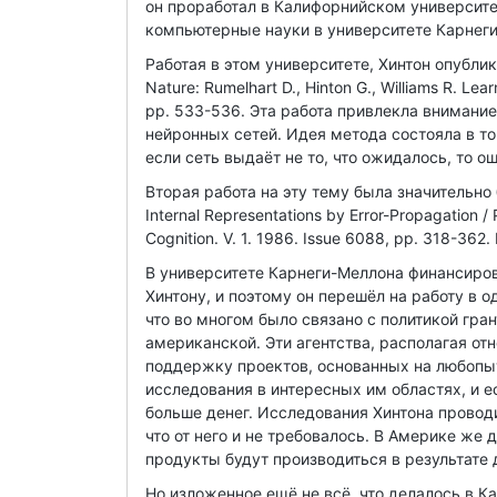
он проработал в Калифорнийском университет
компьютерные науки в университете Карнег
Работая в этом университете, Хинтон опубли
Nature: Rumelhart D., Hinton G., Williams R. Lea
pp. 533-536. Эта работа привлекла внимани
нейронных сетей. Идея метода состояла в то
если сеть выдаёт не то, что ожидалось, то о
Вторая работа на эту тему была значительно бо
Internal Representations by Error-Propagation / P
Cognition. V. 1. 1986. Issue 6088, pp. 318-362
В университете Карнеги-Меллона финансиров
Хинтону, и поэтому он перешёл на работу в 
что во многом было связано с политикой гра
американской. Эти агентства, располагая от
поддержку проектов, основанных на любопы
исследования в интересных им областях, и ес
больше денег. Исследования Хинтона провод
что от него и не требовалось. В Америке же
продукты будут производиться в результате 
Но изложенное ещё не всё, что делалось в К