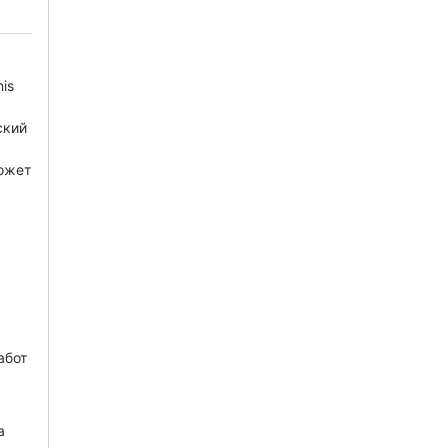
is
ский
может
абот
а