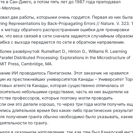
е в Сан-Диего, а потом пять лет до 1987 года преподавал
и-Меллона.
ковал две работы, которыми очень гордится. Первая из них была
rning Representations by Back-Propagating Errors // Nature. V. 323. 
е к методу обратного распространения ошибки для тренировки
м, что веса связей в сети сначала задаются случайным образом
шибка с выхода передается по сети в обратном направлении.
лее развёрнутой: Rumelhart D., Hinton G., Williams R. Learning
arallel Distributed Processing: Explorations in the Microstructure of
. MIT Press, Cambridge, MA.
ание ИИ проводилось Пентагоном. Этот заказчик не нравился
один из престижнейших университетов Канады – Университет Тор
нтовых агентств Канады, которая существенно отличалась от
носительно небольшими средствами, часть из них выделяли на
тстве профессоров, которые поэтому могли проводить
ли они это делали хорошо, то через три года могли получить ещ
ились длительное время без каких-либо практических результат
 для получения гранта обычно необходимо было указывать, какие
деятельности по гранту.
анаде в указанном направлении, так как там был Канадский инс