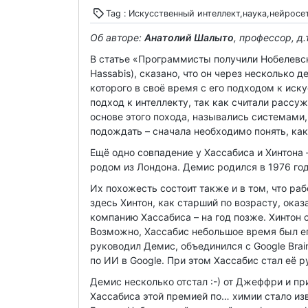
Tag : Искусственный интеллект,наука,нейросе
Об авторе:
Анатолий Шалыто
, профессор, д.
В статье «Программисты получили Нобелевс
Hassabis), сказано, что он через несколько д
которого в своё время с его подходом к иск
подход к интеллекту, так как считали рассу
основе этого похода, назывались системами,
подождать – сначала необходимо понять, ка
Ещё одно совпадение у Хассабиса и Хинтона 
родом из Лондона. Демис родился в 1976 год
Их похожесть состоит также и в том, что ра
здесь Хинтон, как старший по возрасту, оказ
компанию Хассабиса – на год позже. Хинтон 
Возможно, Хассабис небольшое время был ег
руководил Демис, объединился с Google Brai
по ИИ в Google. При этом Хассабис стал её 
Демис несколько отстал :-) от Джеффри и п
Хассабиса этой премией по… химии стало из