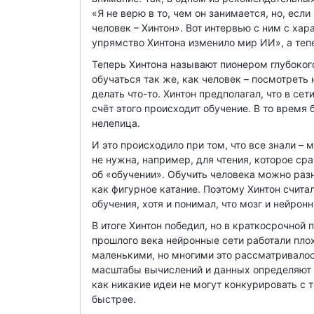
«Я не верю в то, чем он занимается, но, если
человек – Хинтон». Вот интервью с ним с ха
упрямство Хинтона изменило мир ИИ», а теп
Теперь Хинтона называют пионером глубокого
обучаться так же, как человек – посмотреть 
делать что-то. Хинтон предполагал, что в с
счёт этого происходит обучение. В то время 
нелепица.
И это происходило при том, что все знали – 
не нужна, например, для чтения, которое ср
об «обучении». Обучить человека можно раз
как фигурное катание. Поэтому Хинтон счита
обучения, хотя и понимал, что мозг и нейрон
В итоге Хинтон победил, но в краткосрочной
прошлого века нейронные сети работали пло
маленькими, но многими это рассматривалось
масштабы вычислений и данных определяют 
как никакие идеи не могут конкурировать с т
быстрее.