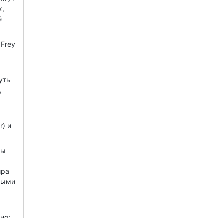
х,
ё
 Frey
уть
,
r) и
ны
ира
жными
но: