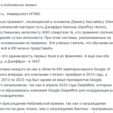
ти,Нобелевская премия
т.н., Университет ИТМО.
кую премию!», посвящённой в основном Демису Хассабису (Dem
есятилетий повторил путь Джеффри Хинтона (Geoffrey Hinton),
усственному интеллекту (ИИ) отвергали те, кто применял логиче
ждения сутью интеллекта. При этом системы, реализованные на
 основанными на правилах. Эти учёные считали, что обучение 
к всё в ИИ можно представить.
– это одинаковость первых букв в их фамилиях. А ещё они оба
у, а Джеффри – в 1947.
ботами каждого из них в области ИИ заинтересовался Google. И
ался впереди: его компанию «гигант» приобрел в 2013 году, а
с 2013 по 2023 год был одним из вице-президентов Google.
о начальником, так как в апреле 2023 года DeepMind, которым
n и образовалась компания Google DeepMind для координации р
руководителем.
ри присуждении Нобелевской премии, так как о награждении
вестно на день позже, чем о награждении Хинтона – праправнук