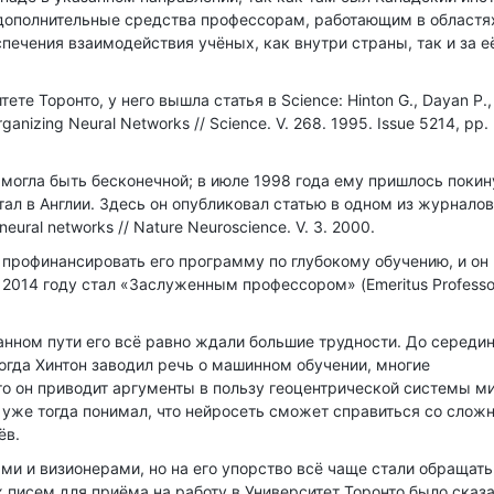
дополнительные средства профессорам, работающим в областя
ечения взаимодействия учёных, как внутри страны, так и за е
ете Торонто, у него вышла статья в Science: Hinton G., Dayan P.,
rganizing Neural Networks // Science. V. 268. 1995. Issue 5214, pp.
 могла быть бесконечной; в июле 1998 года ему пришлось покин
тал в Англии. Здесь он опубликовал статью в одном из журналов
eural networks // Nature Neuroscience. V. 3. 2000.
а профинансировать его программу по глубокому обучению, и он
 2014 году стал «Заслуженным профессором» (Emeritus Professo
нном пути его всё равно ждали большие трудности. До середи
когда Хинтон заводил речь о машинном обучении, многие
то он приводит аргументы в пользу геоцентрической системы м
 уже тогда понимал, что нейросеть сможет справиться со сло
ёв.
ми и визионерами, но на его упорство всё чаще стали обращать
 писем для приёма на работу в Университет Торонто было сказа