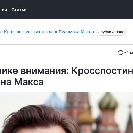
тия
Статьи
я: Кросспостинг как ключ от Пиармэна Макса
Опубликовано
~1 м
мике внимания: Кросспостин
эна Макса