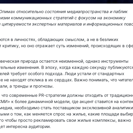
пимах относительно состояния медиапространства и паблик
визии коммуникационных стратегий с фокусом на экономику
я цитируемости экспертных материалов и информационных пов
тся в личностях, обладающих смыслом, а не в безликих
 критику, но оно отражает суть изменений, происходящих в сф
овеческая природа остается неизменной, однако инструменты
тельные изменения. В эпоху, когда каждую секунду публикуютс
елей требует особого подхода. Люди устали от стандартных
 не находят отклика в их сердцах. Важно понимать, что читате
ли, а тренды и прогнозы.
 что современные PR-стратегии должны отходить от традицион
МИ» к более динамичной модели, где акцент ставится на контек
 медиа, необходимо стать поставщиком эксклюзивной аналитики
ыми о том, как меняется спрос на жилье, какие площади выби
того чтобы просто рекламировать свои жилые комплексы, важно
ет интересна аудитории.