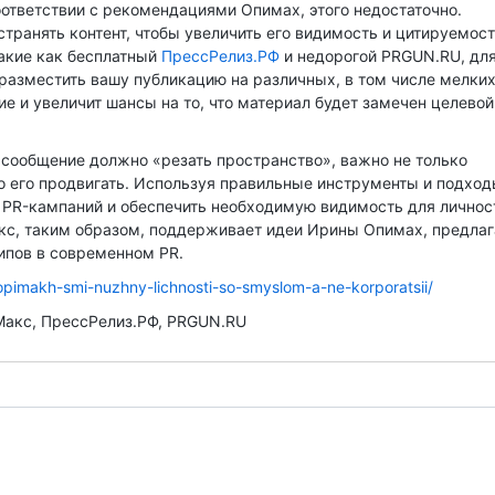
оответствии с рекомендациями Опимах, этого недостаточно.
ранять контент, чтобы увеличить его видимость и цитируемост
акие как бесплатный
ПрессРелиз.РФ
и недорогой PRGUN.RU, дл
 разместить вашу публикацию на различных, в том числе мелки
ие и увеличит шансы на то, что материал будет замечен целевой
 сообщение должно «резать пространство», важно не только
но его продвигать. Используя правильные инструменты и подход
 PR-кампаний и обеспечить необходимую видимость для личнос
акс, таким образом, поддерживает идеи Ирины Опимах, предлаг
ипов в современном PR.
a-opimakh-smi-nuzhny-lichnosti-so-smyslom-a-ne-korporatsii/
Макс, ПрессРелиз.РФ, PRGUN.RU