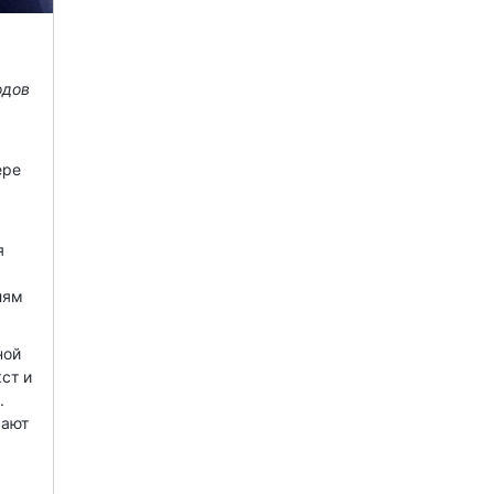
одов
ере
я
лям
ной
ст и
.
рают