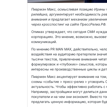
Пиармэн Макс, осмысливая позицию Ирины О
рилейшнз, аргументирует необходимость ре
внимания и предлагает механизм увеличени
через кросспостинг на сайте ПрессРелиз.РФ.
Опимах утверждает, что сегодня СМИ нуждаю
корпорациях. Это мнение, возможно, вызовет
коммуникаций.
По мнению PR MAN MAX, действительно, чел
воздействия на аудиторию претерпели значи
тысячи текстов, привлечение внимания читат
формулировок и «глубоких» смыслов, которые
интересны не производственные циклы и дета
Пиармен Макс акцентирует внимание на том,
схемы «событие > пресс-релиз > уговорить С
актуальность. Чтобы эффективно работать с
Например, застройщики могут делиться данн
покупатели и на чем они экономят. Вместо 
предлагать ценную информацию, которая буд